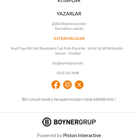
KİTAPLAR
YAZARLAR
@2023 Boyneryayınları
Tüm hakları saklıdır.
İLETİŞİM BİLGİLERİ
Reşit Paşa Mh. Eski Büyükdere Cad. Park Plaza No : 14 Kat 16 34396 Maslak -
Sarıyer - İstanbul
by@boynergrup.com
0212 335 78 88
Bizi sosyal medya hesaplarımızdan takip edebilirsiniz !
Powered by
Piston Interactive