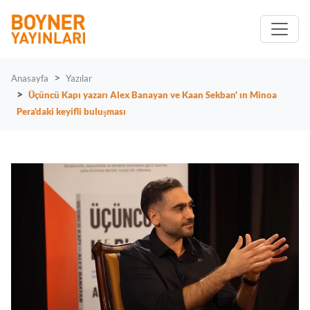
Anasayfa
Yazılar
Üçüncü Kapı yazarı Alex Banayan ve Kaan Sekban' ın Minoa
Pera'daki keyifli buluşması