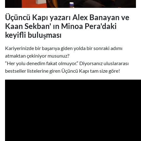
Üçüncü Kapı yazarı Alex Banayan ve
Kaan Sekban' ın Minoa Pera'daki
keyifli buluşması
Kariyerinizde bir başarıya giden yolda bir sonraki adımı
atmaktan çekiniyor musunuz?
“Her yolu denedim fakat olmuyor.” Diyorsanız uluslararası
bestseller listelerine giren Üçüncü Kapı tam size göre!