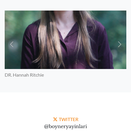
DR. Hannah Ritchie
M
TWITTER
@boyneryayinlari