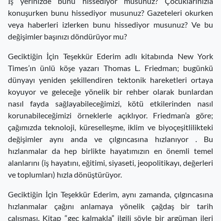
İş yerinizde bunu hissediyor musunuz? Çocuklarınızla
konuşurken bunu hissediyor musunuz? Gazeteleri okurken
veya haberleri izlerken bunu hissediyor musunuz? Ve bu
değişimler başınızı döndürüyor mu?
Geciktiğin İçin Teşekkür Ederim adlı kitabında New York
Times’ın ünlü köşe yazarı Thomas L. Friedman; bugünkü
dünyayı yeniden şekillendiren tektonik hareketleri ortaya
koyuyor ve geleceğe yönelik bir rehber olarak bunlardan
nasıl fayda sağlayabileceğimizi, kötü etkilerinden nasıl
korunabileceğimizi örneklerle açıklıyor. Friedman’a göre;
çağımızda teknoloji, küreselleşme, iklim ve biyoçeşitlilikteki
değişimler aynı anda ve çılgıncasına hızlanıyor . Bu
hızlanmalar da hep birlikte hayatımızın en önemli temel
alanlarını (iş hayatını, eğitimi, siyaseti, jeopolitikayı, değerleri
ve toplumları) hızla dönüştürüyor.
Geciktiğin İçin Teşekkür Ederim, aynı zamanda, çılgıncasına
hızlanmalar çağını anlamaya yönelik çağdaş bir tarih
çalışması. Kitap “geç kalmakla” ilgili şöyle bir argüman ileri