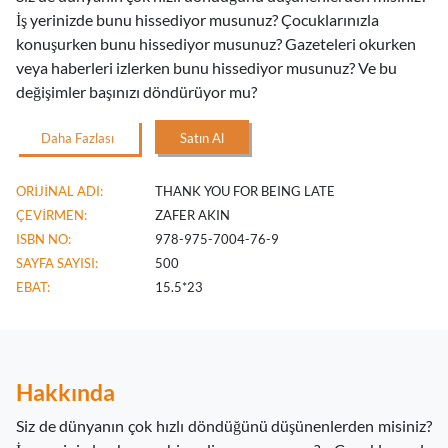
İş yerinizde bunu hissediyor musunuz? Çocuklarınızla
konuşurken bunu hissediyor musunuz? Gazeteleri okurken
veya haberleri izlerken bunu hissediyor musunuz? Ve bu
değişimler başınızı döndürüyor mu?
Daha Fazlası
Satın Al
ORİJİNAL ADI:
THANK YOU FOR BEING LATE
ÇEVİRMEN:
ZAFER AKIN
ISBN NO:
978-975-7004-76-9
SAYFA SAYISI:
500
EBAT:
15.5*23
Hakkında
Siz de dünyanın çok hızlı döndüğünü düşünenlerden misiniz?